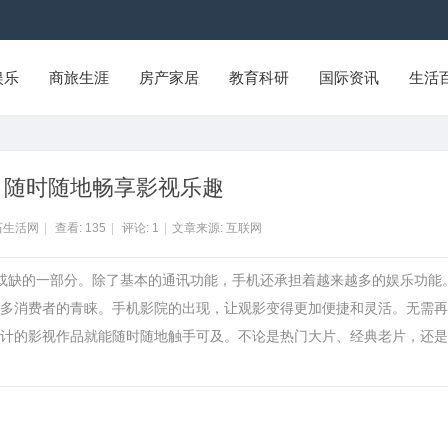
娱乐
商旅生涯
房产家居
教育科研
国际资讯
生活
：随时随地畅享影视乐趣
石生活网
|
查看:
135
|
评论:
1
|
文章来源: 互联网
可或缺的一部分。除了基本的通讯功能，手机还承担着越来越多的娱乐功能
多消费者的青睐。手机影院的出现，让观影变得更加便捷和灵活。无需再
计的影视作品就能随时随地触手可及。不论是热门大片、经典老片，还是