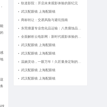
轨道影院：开启未来观影体验的新纪元
，
武汉配眼镜 上海配眼镜
商标转让：交易风险与避坑指南
能
东莞塘厦专业危化品运输：八类腐蚀品、九类杂项合规全品类承运解决方案
的
全面解析云电影网：新时代观影体验的创新平台
武汉配眼镜 上海配眼镜
感
武汉配眼镜 上海配眼镜
地
温婉灵动，一眼万年！久匠量身定制的眉眼唇，才是你整张脸的点睛之笔！淡颜系女生的气质加分项
武汉配眼镜 上海配眼镜
武汉配眼镜 上海配眼镜
这
务
G技