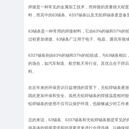
焊接是一种常见的金属加工技术，而焊接的质量很大程度
料，而其中的63锡条、6337锡条以及无铅焊锡条更是
63锡条是一种常用的焊接材料，它由63%的锡和37%
过程更加便捷。63锡条广泛用于电子、电器、通讯等领
6337锡条则由63%的锡和37%的铅组成，与63锡条
的场合，如汽车制造、航空航天等行业。其优点在于焊后
料。
在近年来的环保意识日益增强的背景下，无铅焊锡条逐渐
因此更加环保和安全。虽然无铅焊锡条的焊接温度相对较
铅焊锡条的使用不仅可以保护环境，也能够减少对工作者
总的来说，63锡条、6337锡条和无铅焊锡条都是常见
据具体的焊接需求和环境要求来进行合理选择，以确保焊