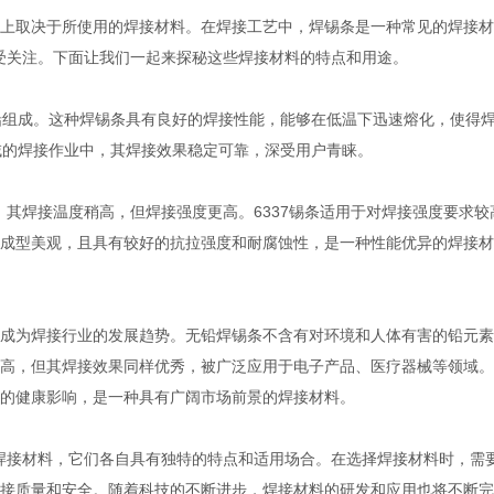
上取决于所使用的焊接材料。在焊接工艺中，焊锡条是一种常见的焊接材
备受关注。下面让我们一起来探秘这些焊接材料的特点和用途。
的铅组成。这种焊锡条具有良好的焊接性能，能够在低温下迅速熔化，使得
域的焊接作业中，其焊接效果稳定可靠，深受用户青睐。
相比，其焊接温度稍高，但焊接强度更高。6337锡条适用于对焊接强度要求较
成型美观，且具有较好的抗拉强度和耐腐蚀性，是一种性能优异的焊接材
成为焊接行业的发展趋势。无铅焊锡条不含有对环境和人体有害的铅元素
高，但其焊接效果同样优秀，被广泛应用于电子产品、医疗器械等领域。
的健康影响，是一种具有广阔市场前景的焊接材料。
的焊接材料，它们各自具有独特的特点和适用场合。在选择焊接材料时，需
接质量和安全。随着科技的不断进步，焊接材料的研发和应用也将不断完