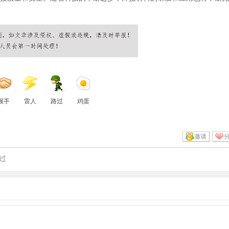
握手
雷人
路过
鸡蛋
邀请
过