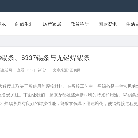
娱乐
商旅生涯
房产家居
教育科研
国际资讯
生活
3锡条、6337锡条与无铅焊锡条
石生活网
|
查看:
135
|
评论:
1
|
文章来源: 互联网
很大程度上取决于所使用的焊接材料。在焊接工艺中，焊锡条是一种常见的
更是备受关注。下面让我们一起来探秘这些焊接材料的特点和用途。63锡条
。这种焊锡条具有良好的焊接性能，能够在低温下迅速熔化，使得焊接过程