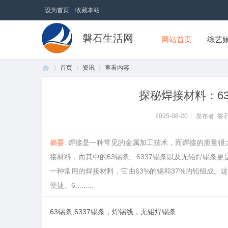
设为首页
收藏本站
磐石生活网
网站首页
综艺
首页
资讯
查看内容
探秘焊接材料：6
首
›
›
›
2025-08-20
|
发布者: 磐
摘要
: 焊接是一种常见的金属加工技术，而焊接的质量
接材料，而其中的63锡条、6337锡条以及无铅焊锡条
一种常用的焊接材料，它由63%的锡和37%的铅组成
便捷。6.........
63锡条,6337锡条，焊锡线，无铅焊锡条
页