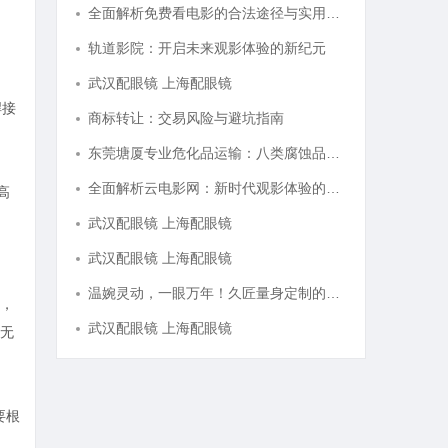
全面解析免费看电影的合法途径与实用技巧
轨道影院：开启未来观影体验的新纪元
武汉配眼镜 上海配眼镜
焊接
商标转让：交易风险与避坑指南
东莞塘厦专业危化品运输：八类腐蚀品、九类杂项合规全品类承运解决方案
全面解析云电影网：新时代观影体验的创新平台
高
武汉配眼镜 上海配眼镜
武汉配眼镜 上海配眼镜
温婉灵动，一眼万年！久匠量身定制的眉眼唇，才是你整张脸的点睛之笔！淡颜系女生的气质加分项
，
武汉配眼镜 上海配眼镜
无
要根