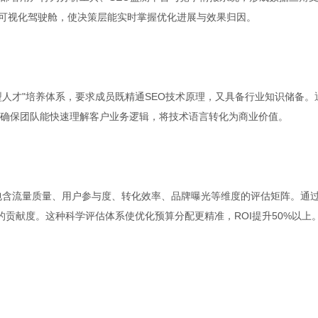
立可视化驾驶舱，使决策层能实时掌握优化进展与效果归因。
型人才"培养体系，要求成员既精通SEO技术原理，又具备行业知识储备。
确保团队能快速理解客户业务逻辑，将技术语言转化为商业价值。
包含流量质量、用户参与度、转化效率、品牌曝光等维度的评估矩阵。通
的贡献度。这种科学评估体系使优化预算分配更精准，ROI提升50%以上