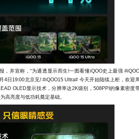
并宣称，“为通透显示而生!一图看懂iQOO史上最强 #iQOO
4日19:00北京见! #iQOO15 Ultra# 今天开始陆续上柜，欢迎
EAD OLED显示技术，分辨率达2K级别，508PPI的像素密度
，为高亮度与低功耗奠定基础。