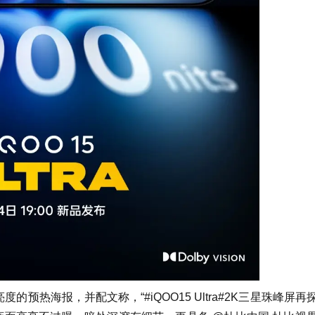
ra亮度的预热海报，并配文称，“#iQOO15 Ultra#2K三星珠峰屏再