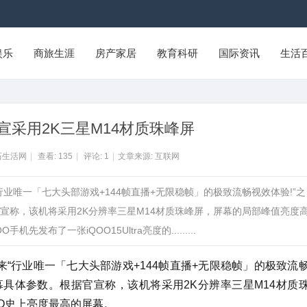
娱乐
商旅生涯
房产家居
教育科研
国际资讯
生活
tra官宣采用2K三星M14材质珠峰屏
石生活网
|
查看:
135
|
评论:
1
|
文章来源: 互联网
带来“行业唯一「七大头部游戏+144帧直播+无限稳帧」的极致流畅视效体验!”之
宣称，该机将采用2K分辨率三星M14材质珠峰屏，屏幕的局部峰值亮度
先发布了一张iQOO15Ultra亮度的.........
tra将带来“行业唯一「七大头部游戏+144帧直播+无限稳帧」的极致流
幕具体参数。根据官宣称，该机将采用2K分辨率三星M14材质
QOO史上亮度最高的屏幕。