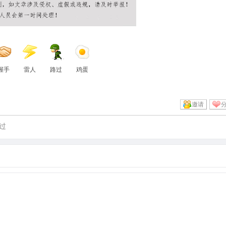
握手
雷人
路过
鸡蛋
邀请
过