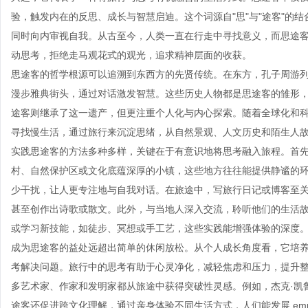
验，触发内在的反思、成长与智慧启迪。这个词源自"思"与"途客"的
同时向内审视自我。从古至今，人类一直在行走中寻找意义，而思途
动思考，拒绝走马观花式的观光，追求精神层面的收获。
思途客的哲学根源可以追溯到东西方的先贤传统。在东方，孔子周游
漫步雅典街头，通过对话激发智慧。这些历史人物都是思途客的雏形
途客则继承了这一遗产，但更注重个人化与内心探索。随着全球化和
寻找慢生活，通过旅行来沉淀思绪，从自然景观、人文历史和陌生人
实践思途客的方法多种多样，关键在于有意识地将思考融入旅程。首先，选择目
村、自然保护区或文化底蕴深厚的小镇，这些地方往往能提供静谧的
少干扰，让人更专注地与自我对话。在旅途中，写旅行日记或博客至
甚至创作出诗歌或散文。此外，与当地人深入交流，聆听他们的生活
或学习新技能，如徒步、冥想或手工艺，这些实践能增强体验的深度
成为思途客的益处远超出简单的休闲放松。从个人成长角度看，它培养 re
考解决问题。旅行中的思考有助于心灵净化，减轻焦虑和压力，提升
多艺术家、作家和发明家都从旅途中获得突破性灵感。例如，杰克·凯
途客还促进跨文化理解，通过亲身体验不同生活方式，人们能发展 emp