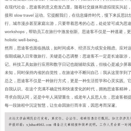
在现代社会，思途客的意义愈发凸显。随着社交媒体和虚拟现实兴起，
接和 slow travel 运动。它提醒我们，在信息爆炸时代，慢下
行、城市漫步甚至家庭出游，只要带着思考的心态，处处皆可成为思途。企业
workshops，帮助员工在旅行中激发创新。思途客不仅是一种逃避
holistic well-being。
然而，思途客也面临挑战，如时间成本、经济压力或安全顾虑。应对这些挑战，
假期或融入日常微旅行。关键是心态调整：思途客不一定是长途跋涉
记。科技工具如旅行应用和数字日记也能辅助实践，但核心是减少屏
未知，同时保持内省的自觉性，在旅途中不断问自己：我从这里学到
总之，思途客不仅是一种旅行方式，更是一种生活哲学和心灵实践。
自我认识。在这个充满不确定性和快速变化的时代，拥抱思途客精神
寻求自我认同，还是中年人渴望重生，或老年人反思人生，思途客都
每一段旅程中沉淀智慧，让生命因旅行而丰富，因思考而深邃。