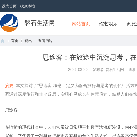
设为首页
收藏本站
磐石生活网
网站首页
综艺娱乐
商旅
首页
资讯
查看内容
思途客：在旅途中沉淀思考，在
首
›
›
›
2026-03-20
|
发布者: 磐石生活网
|
查看
摘要
: 本文探讨了“思途客”概念，定义为融合旅行与思考的现代生活
调通过深度旅行和主动反思，实现心灵成长与智慧启迪，鼓励人们在快节奏
思途客
在喧嚣的现代社会中，人们常常被日常琐事和数字洪流所淹没，内心渴
页
兴起，它代表了一种将旅行与思考有机融合的生活方式。思途客不仅