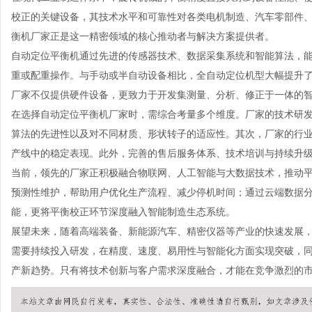
校正的关键设备，其技术水平和可靠性对各类电机制造、汽车零部件
衡机厂家正是这一精密领域的核心推动者与解决方案提供者。
自动定位平衡机通过先进的传感器技术、数据采集系统和智能算法，
重或配重操作。与手动或半自动设备相比，全自动定位机型大幅提升
厂家不仅提供硬件设备，更致力于开发集测量、分析、修正于一体的
在选择自动定位平衡机厂家时，需综合考量多个维度。厂家的技术研
算法的先进性以及对不同材质、形状转子的适应性。其次，厂家的行
产线中的稳定表现。此外，完善的售后服务体系、技术培训与持续升
当前，领先的厂家正积极融合物联网、人工智能与大数据技术，推动
预测性维护，帮助用户优化生产流程、减少停机时间；通过云端数据
能，更将平衡校正环节深度融入智能制造生态系统。
展望未来，随着高端装备、新能源汽车、精密仪器等产业的快速发展
需要持续投入研发，在精度、速度、易用性与智能化方面实现突破，
产新趋势。只有将技术创新与客户需求深度融合，才能在竞争激烈的