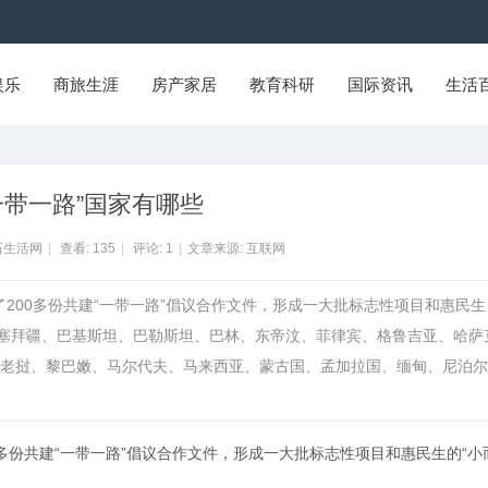
娱乐
商旅生涯
房产家居
教育科研
国际资讯
生活
一带一路”国家有哪些
石生活网
|
查看:
135
|
评论:
1
|
文章来源: 互联网
署了200多份共建“一带一路”倡议合作文件，形成一大批标志性项目和惠民生
阿塞拜疆、巴基斯坦、巴勒斯坦、巴林、东帝汶、菲律宾、格鲁吉亚、哈萨
老挝、黎巴嫩、马尔代夫、马来西亚、蒙古国、孟加拉国、缅甸、尼泊尔
多份共建
“一带一路”倡议
合作文件，形成一大批标志性项目和惠民生的“小