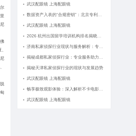
武汉配眼镜 上海配眼镜
尔
数据资产入表的“合规密钥”：北京专利律师如何为数据知识产权登记扫清障碍
里
尼
武汉配眼镜 上海配眼镜
2026 杭州出国留学培训机构排名揭晓，这三家靠谱有保障
佛
济南私家侦探行业现状与服务解析：专业调查助您安心
亚、
揭秘成都私家侦探行业：专业服务助力城市安宁
尼
、
揭秘天津私家侦探行业的现状与发展趋势
武汉配眼镜 上海配眼镜
脱
畅享极致观影体验：深入解析不卡电影网的独特优势与发展前景
匈
武汉配眼镜 上海配眼镜