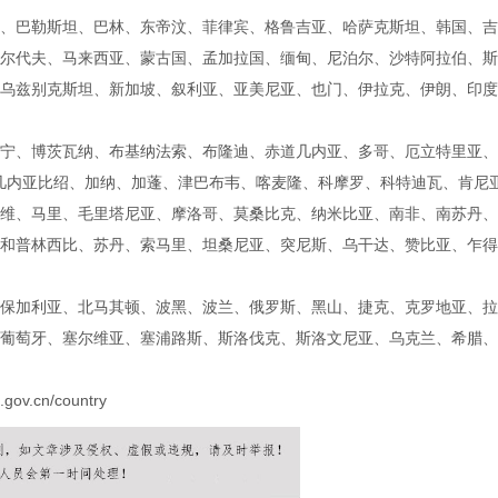
、巴勒斯坦、巴林、东帝汶、菲律宾、格鲁吉亚、哈萨克斯坦、韩国、吉
尔代夫、马来西亚、蒙古国、孟加拉国、缅甸、尼泊尔、沙特阿拉伯、斯
乌兹别克斯坦、新加坡、叙利亚、亚美尼亚、也门、伊拉克、伊朗、印度
宁、博茨瓦纳、布基纳法索、布隆迪、赤道几内亚、多哥、厄立特里亚、
、几内亚比绍、加纳、加蓬、津巴布韦、喀麦隆、科摩罗、科特迪瓦、肯尼
维、马里、毛里塔尼亚、摩洛哥、莫桑比克、纳米比亚、南非、南苏丹、
和普林西比、苏丹、索马里、坦桑尼亚、突尼斯、乌干达、赞比亚、乍得
保加利亚、北马其顿、波黑、波兰、俄罗斯、黑山、捷克、克罗地亚、拉
葡萄牙、塞尔维亚、塞浦路斯、斯洛伐克、斯洛文尼亚、乌克兰、希腊、
u.gov.cn/country