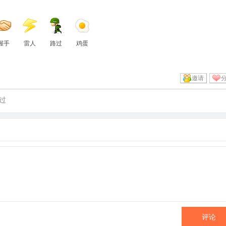
握手
雷人
路过
鸡蛋
邀请
过
评论