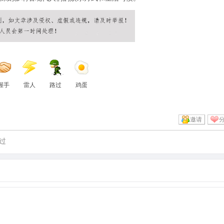
握手
雷人
路过
鸡蛋
邀请
过