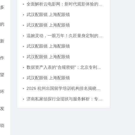
全面解析云电影网：新时代观影体验的创新平台
多
武汉配眼镜 上海配眼镜
的
武汉配眼镜 上海配眼镜
温婉灵动，一眼万年！久匠量身定制的眉眼唇，才是你整张脸的点睛之笔！淡颜系女生的气质加分项
新
武汉配眼镜 上海配眼镜
武汉配眼镜 上海配眼镜
作
数据资产入表的“合规密钥”：北京专利律师如何为数据知识产权登记扫清障碍
望
武汉配眼镜 上海配眼镜
2026 杭州出国留学培训机构排名揭晓，这三家靠谱有保障
环
济南私家侦探行业现状与服务解析：专业调查助您安心
发
动