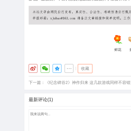
鲜花
|
收藏
下一篇：
《纪念碑谷2》神作归来 这几款游戏同样不容错
最新评论(1)