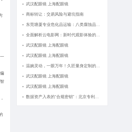
武汉配眼镜 上海配眼镜
商标转让：交易风险与避坑指南
方
东莞塘厦专业危化品运输：八类腐蚀品、九类杂项合规全品类承运解决方案
全面解析云电影网：新时代观影体验的创新平台
武汉配眼镜 上海配眼镜
武汉配眼镜 上海配眼镜
一
温婉灵动，一眼万年！久匠量身定制的眉眼唇，才是你整张脸的点睛之笔！淡颜系女生的气质加分项
偏
武汉配眼镜 上海配眼镜
智
武汉配眼镜 上海配眼镜
数据资产入表的“合规密钥”：北京专利律师如何为数据知识产权登记扫清障碍
，
的