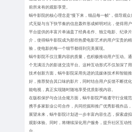
前所未有的观影享受。
蜗牛影院的核心理念是“慢下来，细品每一帧”，倡导观
式无疑与当下快节奏的信息轰炸形成鲜明对比，使得用户
平台提供的丰富片单涵盖了经典名作、独立电影、纪录片
介，使得蜗牛影院成为那些热爱电影艺术的用户宝贵的精
验，使电影的每一个细节都得到完美展现。
蜗牛影院不仅注重内容的质量，也积极推动用户互动。通
个充满活力的影迷交流平台。这种互动形式不仅加深了用
技术创新方面，蜗牛影院采用先进的流媒体技术和智能推
好，推荐契合其口味的影片，同时结合用户反馈不断优化
能电视，真正实现随时随地享受优质影视内容。
在版权保护与合法合规方面，蜗牛影院严格遵守行业规范
携手多家影业公司合作，共同挖掘和推广优秀影视作品，
展望未来，蜗牛影院计划进一步丰富内容生态，探索虚拟
观影体验。同时，将继续深化用户服务，提升社区互动性
台。