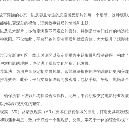
众放下浮躁的心态，以从容且专注的态度感受影片的每一个细节。这种观影
能够以更深刻的视角，理解故事背后的情感和主题。
以及艺术影片，多角度满足不同观众的喜好。特别是对冷门佳作的精选推
神家园。不仅如此，平台配备的高清画质和优质音效，大大提升了观影体
过设立影评社区、线上讨论区以及定期举办主题影展和导演讲座，构建了
户对电影的理解，也促进了观影文化的多元化发展。
荐算法，为用户量身定制专属片单。智能算法根据用户的观影历史和兴趣
推荐效果。此外，平台支持多终端同步观看，包括手机、平板、电脑甚至
，确保所有上线影片均获得合法授权。此外，平台积极支持电影行业发展
以推动影视文化的繁荣。
现实（VR）及增强现实（AR）技术在影视领域的应用，打造更具沉浸感
和影迷参与度，致力于打造一个集观影、交流、学习于一体的综合影视平