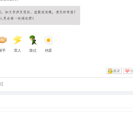
握手
雷人
路过
鸡蛋
邀请
过