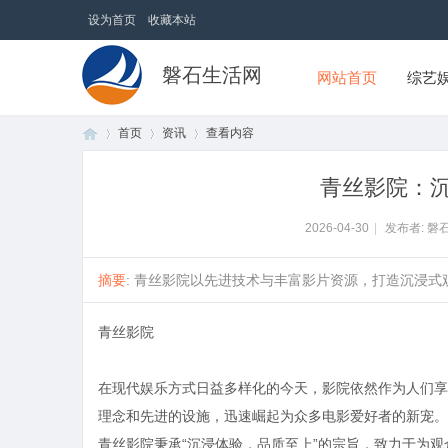
设为首页
收藏本站
磐石生活网
网站首页
综艺
首页
资讯
查看内容
青丝影院：
首
›
›
›
2026-04-30
|
发布者: 磐
摘要
: 青丝影院以先进技术与丰富影片资源，打造沉浸式观
青丝影院
在现代娱乐方式日益多样化的今天，影院依然作为人们享
理念和先进的设施，迅速崛起为众多电影爱好者的新宠。
页
青丝影院秉承“沉浸体验，品质至上”的宗旨，致力于为