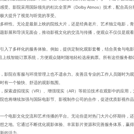
。影院采用国际领先的杜比全景声（Dolby Atmos）技术，配合高分
极大提升了视觉与听觉的享受。
多样性。无论是最新上映的院线大片，还是经典老片、艺术独立电影，青
题影展和导演见面会，推动影视文化的交流与传播，使观众不仅仅是观看
引入了多样化的服务体验。例如，提供定制化观影套餐，结合美食与电影
并且上线智能订票系统，方便观众随时随地轻松选座购票。所有这些服务都
，影院在客服与环境管理上也不遗余力。友善且专业的工作人员随时为观
时有一个愉快、舒适的观影氛围。
，探索虚拟现实（VR）、增强现实（AR）等前沿技术在观影中的应用，
院也将继续加强与国际电影节、影视制作公司的合作，促进优质影视作品
一个电影文化交流和艺术传播的平台。无论你是对热门大片心怀期待，还
想之地。它通过不断优化观影体验、丰富影片资源和完善服务体系，赢得
新的活力。