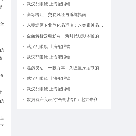
武汉配眼镜 上海配眼镜
辨
商标转让：交易风险与避坑指南
丝
东莞塘厦专业危化品运输：八类腐蚀品、九类杂项合规全品类承运解决方案
全面解析云电影网：新时代观影体验的创新平台
武汉配眼镜 上海配眼镜
的
武汉配眼镜 上海配眼镜
体
温婉灵动，一眼万年！久匠量身定制的眉眼唇，才是你整张脸的点睛之笔！淡颜系女生的气质加分项
众
武汉配眼镜 上海配眼镜
武汉配眼镜 上海配眼镜
力
数据资产入表的“合规密钥”：北京专利律师如何为数据知识产权登记扫清障碍
的
是
了