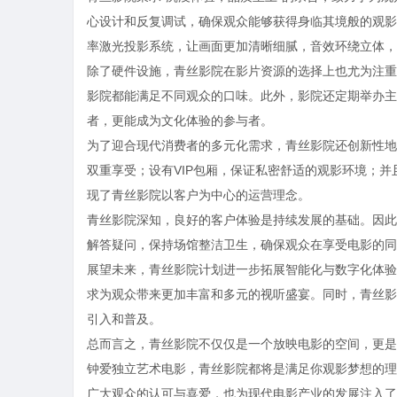
心设计和反复调试，确保观众能够获得身临其境般的观影感受
率激光投影系统，让画面更加清晰细腻，音效环绕立体，
除了硬件设施，青丝影院在影片资源的选择上也尤为注重
影院都能满足不同观众的口味。此外，影院还定期举办主
者，更能成为文化体验的参与者。
为了迎合现代消费者的多元化需求，青丝影院还创新性地
双重享受；设有VIP包厢，保证私密舒适的观影环境；
现了青丝影院以客户为中心的运营理念。
青丝影院深知，良好的客户体验是持续发展的基础。因此
解答疑问，保持场馆整洁卫生，确保观众在享受电影的同
展望未来，青丝影院计划进一步拓展智能化与数字化体验
求为观众带来更加丰富和多元的视听盛宴。同时，青丝影
引入和普及。
总而言之，青丝影院不仅仅是一个放映电影的空间，更是
钟爱独立艺术电影，青丝影院都将是满足你观影梦想的理
广大观众的认可与喜爱，也为现代电影产业的发展注入了