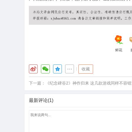
鲜花
|
收藏
下一篇：
《纪念碑谷2》神作归来 这几款游戏同样不容错
最新评论(1)