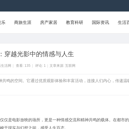
娱乐
商旅生涯
房产家居
教育科研
国际资讯
生活
：穿越光影中的情感与人生
石生活网
|
查看:
135
|
评论:
1
|
文章来源: 互联网
精神共鸣的空间。它通过优质观影体验和丰富活动，连接人们内心，传递温
仅仅是电影放映的场所，更是一种情感交流和精神共鸣的载体。在都市的
梭于现实与幻想之间，感受人生百态。