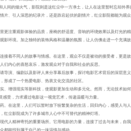
扰和人间的烟火气，影院则是这红尘中一方净土，让人在这里暂时忘却外界
情片、引人深思的纪录片，还是跌宕起伏的剧情片，红尘影院都能为观众
里更注重观影体验的品质，座椅的舒适度、音响的环绕效果以及灯光的精
观影环境。加之独特的装饰风格和温馨的氛围，让人仿佛走进一个充满故
连接着不同人的故事与情感。在这里，观众不仅是被动的接受者，更是故
人们内心的喜怒哀乐，激发观众对于自我和社会的反思。
请导演、编剧以及影评人来分享幕后故事，探讨电影艺术背后的深层意义
，形成了一个热爱电影、热衷文化交流的社区。
实、增强现实等新科技，使观影更加生动和多元化。然而，无论技术如何
心灵感受，力求通过电影这一视觉艺术，传递温暖与力量。
药。在这里，人们可以暂时放下纷繁复杂的生活，回归内心，感受人与人
，红尘影院成为了许多城市人心中不可替代的精神灯塔。
现代人精神寄托的重要场所。它用电影的力量，连接了过去与未来，自我
众都能找到属于自己的一抹温情与感动。