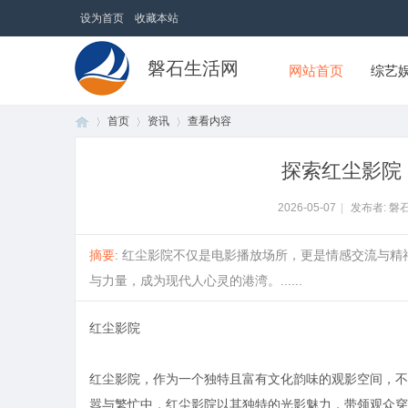
设为首页
收藏本站
磐石生活网
网站首页
综艺
首页
资讯
查看内容
探索红尘影院
首
›
›
›
2026-05-07
|
发布者: 磐
摘要
: 红尘影院不仅是电影播放场所，更是情感交流与
与力量，成为现代人心灵的港湾。......
红尘影院
红尘影院，作为一个独特且富有文化韵味的观影空间，不
页
嚣与繁忙中，红尘影院以其独特的光影魅力，带领观众穿