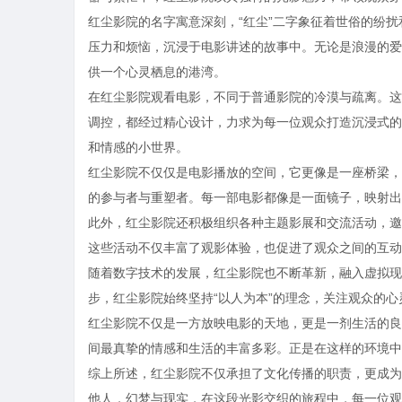
红尘影院的名字寓意深刻，“红尘”二字象征着世俗的纷
压力和烦恼，沉浸于电影讲述的故事中。无论是浪漫的爱
供一个心灵栖息的港湾。
在红尘影院观看电影，不同于普通影院的冷漠与疏离。这
调控，都经过精心设计，力求为每一位观众打造沉浸式的
和情感的小世界。
红尘影院不仅仅是电影播放的空间，它更像是一座桥梁，
的参与者与重塑者。每一部电影都像是一面镜子，映射出
此外，红尘影院还积极组织各种主题影展和交流活动，邀
这些活动不仅丰富了观影体验，也促进了观众之间的互动
随着数字技术的发展，红尘影院也不断革新，融入虚拟现
步，红尘影院始终坚持“以人为本”的理念，关注观众的
红尘影院不仅是一方放映电影的天地，更是一剂生活的良
间最真挚的情感和生活的丰富多彩。正是在这样的环境中
综上所述，红尘影院不仅承担了文化传播的职责，更成为
他人，幻梦与现实，在这段光影交织的旅程中，每一位观