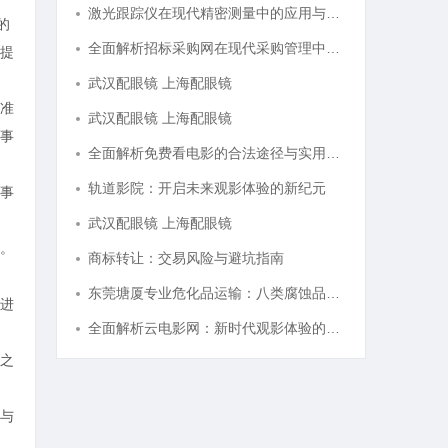
激光跟踪仪在现代精密测量中的应用与发展趋势
的
全面解析招标采购网在现代采购管理中的重要作用与应用
提
武汉配眼镜 上海配眼镜
准
武汉配眼镜 上海配眼镜
事
全面解析免费看电影的合法途径与实用技巧
轨道影院：开启未来观影体验的新纪元
事
武汉配眼镜 上海配眼镜
。
商标转让：交易风险与避坑指南
东莞塘厦专业危化品运输：八类腐蚀品、九类杂项合规全品类承运解决方案
进
全面解析云电影网：新时代观影体验的创新平台
之
与