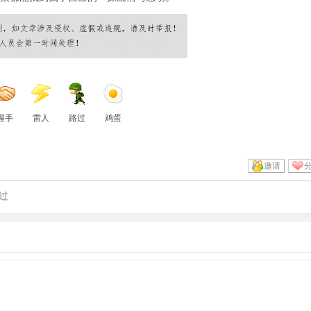
握手
雷人
路过
鸡蛋
邀请
过