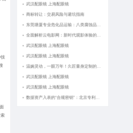
武汉配眼镜 上海配眼镜
商标转让：交易风险与避坑指南
东莞塘厦专业危化品运输：八类腐蚀品、九类杂项合规全品类承运解决方案
全面解析云电影网：新时代观影体验的创新平台
武汉配眼镜 上海配眼镜
武汉配眼镜 上海配眼镜
种技
搜
温婉灵动，一眼万年！久匠量身定制的眉眼唇，才是你整张脸的点睛之笔！淡颜系女生的气质加分项
武汉配眼镜 上海配眼镜
武汉配眼镜 上海配眼镜
数据资产入表的“合规密钥”：北京专利律师如何为数据知识产权登记扫清障碍
层面
搜索