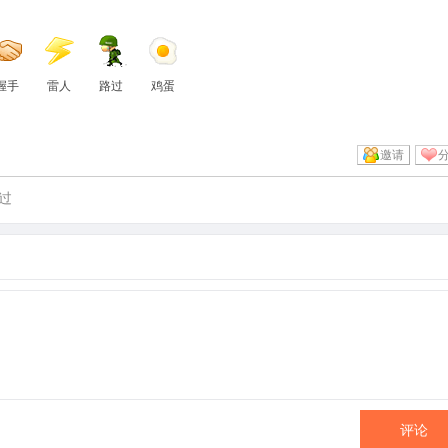
握手
雷人
路过
鸡蛋
邀请
过
评论