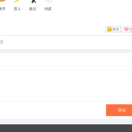
握手
雷人
路过
鸡蛋
邀请
过
评论