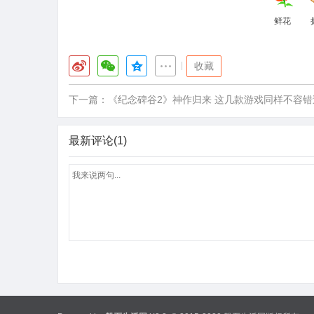
鲜花
|
收藏
下一篇：
《纪念碑谷2》神作归来 这几款游戏同样不容错
最新评论(1)