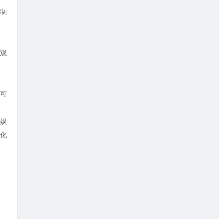
制
观
可
娱
化