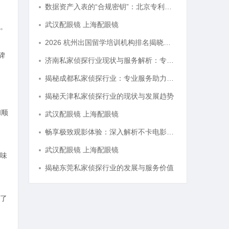
数据资产入表的“合规密钥”：北京专利律师如何为数据知识产权登记扫清障碍
武汉配眼镜 上海配眼镜
。
2026 杭州出国留学培训机构排名揭晓，这三家靠谱有保障
碑
济南私家侦探行业现状与服务解析：专业调查助您安心
揭秘成都私家侦探行业：专业服务助力城市安宁
揭秘天津私家侦探行业的现状与发展趋势
和顺
武汉配眼镜 上海配眼镜
畅享极致观影体验：深入解析不卡电影网的独特优势与发展前景
武汉配眼镜 上海配眼镜
味
揭秘东莞私家侦探行业的发展与服务价值
了