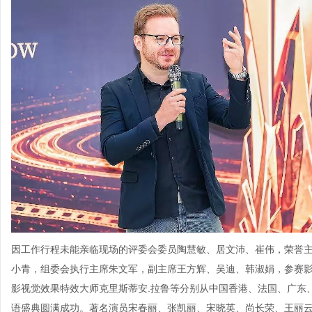
因工作行程未能亲临现场的评委会委员陶慧敏、居文沛、崔伟，荣誉
小青，组委会执行主席朱文军，副主席王方辉、吴迪、韩淑娟，参赛
影视觉效果特效大师克里斯蒂安.拉鲁等分别从中国香港、法国、广东
语盛典圆满成功。著名演员宋春丽、张凯丽、宋晓英、尚长荣、王丽