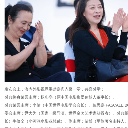
发布会上，海内外影视界重磅嘉宾齐聚一堂，共襄盛举：
盛典终身荣誉主席：杨步亭（原中国电影集团创始人董事长）。
盛典荣誉主席：李倩（中国世界电影学会会长）。彭思嘉 PASCALE 
委会主席：尹大为（国家一级导演、世界金奖艺术家获得者）。盛典
长）牛修全（小河淌水影业总裁）。副主席：苗博（军旅著名主持人