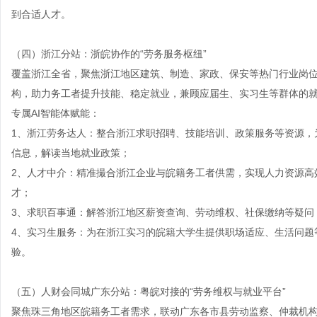
到合适人才。
（四）浙江分站：浙皖协作的“劳务服务枢纽”
覆盖浙江全省，聚焦浙江地区建筑、制造、家政、保安等热门行业岗
构，助力务工者提升技能、稳定就业，兼顾应届生、实习生等群体的
专属AI智能体赋能：
1、浙江劳务达人：整合浙江求职招聘、技能培训、政策服务等资源，
信息，解读当地就业政策；
2、人才中介：精准撮合浙江企业与皖籍务工者供需，实现人力资源高
才；
3、求职百事通：解答浙江地区薪资查询、劳动维权、社保缴纳等疑问
4、实习生服务：为在浙江实习的皖籍大学生提供职场适应、生活问题
验。
（五）
人财会同城广东分站
：粤皖对接的“劳务维权与就业平台”
聚焦珠三角地区皖籍务工者需求，联动广东各市县劳动监察、仲裁机