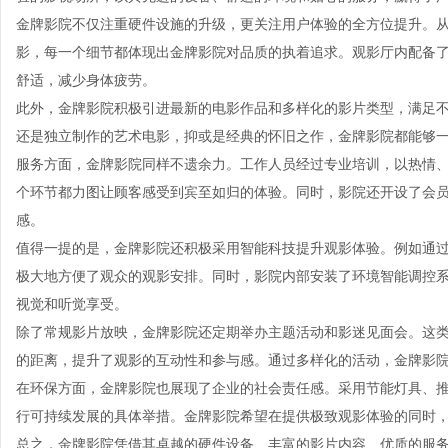
金牌影院不仅注重硬件设施的升级，更关注用户体验的全方位提升。
影，每一个细节都体现出金牌影院对品质的执着追求。观影厅内配备
舒适，减少身体疲劳。
此外，金牌影院积极引进最新的电影作品和多样化的影片类型，满足
还是独立制作的艺术电影，抑或是经典的怀旧之作，金牌影院都能够
服务方面，金牌影院同样不遗余力。工作人员经过专业培训，以热情
个环节都力图让顾客感受到宾至如归的体验。同时，影院还开设了会
感。
值得一提的是，金牌影院还积极采用智能科技提升观影体验。例如通过
极大地方便了观众的观影安排。同时，影院内部安装了环境智能调控
视觉和听觉享受。
除了常规影片放映，金牌影院还定期举办主题活动和影迷见面会。这
的距离，提升了观影的互动性和参与感。通过多样化的活动，金牌影
在环保方面，金牌影院也展现了企业的社会责任感。采用节能灯具、
行可持续发展的具体举措。金牌影院希望在提供极致观影体验的同时
总之，金牌影院凭借其卓越的硬件设备、丰富的影片内容、优质的服