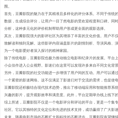
围。
首先，豆瓣影院的魅力在于其精准且多样化的评分体系。不同于传统的
数据，生成综合评分，让用户一目了然电影的受欢迎程度和口碑。同
分析，这种多元化的评价机制帮助用户形成更全面的观影选择。
其次，豆瓣影院强大的影评社区为其增添了丰富的文化价值。用户不
致解读和独到见解。这些影评内容涵盖影片的剧情剖析、导演风格、
为一个电影爱好者深入探讨的精神家园。
除了传统电影，豆瓣影院也极力推动独立电影和纪录片的发展。平台
小众佳作进入公众视野。影迷们在这里可以发现许多来自不同文化背
另外，豆瓣影院的社交功能进一步增强了用户间的互动。用户可以通
一个紧密的影迷网络。这不仅满足了影迷们对于交流的需求，也促使
豆瓣影院还积极结合现代技术趋势，推出了移动端应用和智能推荐系
兴趣的影片，提升观影效率和满意度。此外，平台定期举办线上线下
综上所述，豆瓣影院不仅是一个电影评分和评论的平台，更是一个集
社区。它以其独特的文化定位和先进的技术支持，成功赢得了广大影
未来，随着电影市场的不断扩大和科技的不断进步，豆瓣影院有望继