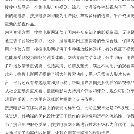
搜搜电影网是一个集电影、电视剧、综艺、动漫等多种影视内容于一
旧的老电影，搜搜电影网都能为用户提供丰富多样的选择。平台资源
最新的影视作品。
内容资源方面，搜搜电影网涵盖了国内外众多知名的影视资源。无论
通过该平台轻松获取。此外，搜搜电影网注重资源的合法合规，保障
用户体验方面，搜搜电影网提供了多种播放线路选择，有效保证了视
也能享受到较为顺畅的观看体验。网站界面简洁直观，分类明确，用
多种播放清晰度切换，包括高清、超清及蓝光，满足不同用户的观看
此外，搜搜电影网还提供了强大的搜索功能，用户只需输入影片名称
言，平台还设有专题频道和排行榜，帮助用户发掘更多优质的影视作
从社交互动角度来看，搜搜电影网支持用户评论和评分，观众可以分
观看的乐趣，也为用户选择影片提供了参考依据。
搜搜电影网在移动设备上的表现同样出色。无论是安卓还是iOS系统，
视资源。移动端的优化设计保证了操作的便捷性和运行的流畅性，使
为了提升用户服务质量，搜搜电影网不断进行技术升级和内容优化。
大地提高了内容的匹配度，让观众拥有更精准的观影选择。