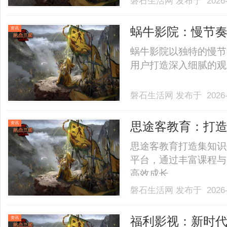
磐石生活网
发布于 2026-
蜗牛影院：慢节
资讯
蜗牛影院以独特的慢节
用户打造深入细腻的观影
磐石生活网
发布于 2026-
思途客教育：打
资讯
思途客教育打造集知识
平台，通过丰富课程与
高效成长。......
磐石生活网
发布于 2026-
福利影视：新时
资讯