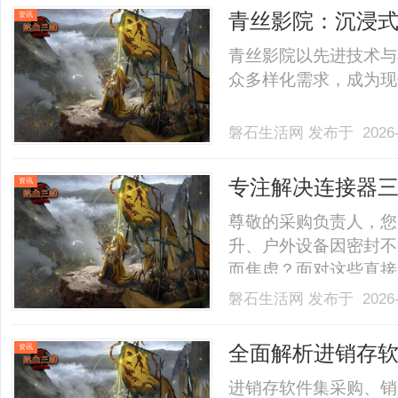
实现网站优化的突破。一、
青丝影院：沉浸
资讯
青丝影院以先进技术与
众多样化需求，成为现代
磐石生活网
发布于 2026-
专注解决连接器
资讯
是您的优选？
尊敬的采购负责人，您
升、户外设备因密封不
而焦虑？面对这些直接
靠、响应快、资质全的
磐石生活网
发布于 2026-
深耕行业二十余年、扎
区飞达甬丰电器有限公
全面解析进销存
资讯
业.........
用优势
进销存软件集采购、销