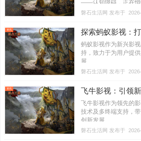
——认知障碍，正在悄
和家庭带来沉重负担。
磐石生活网
发布于 2026-
障碍包括两个阶段：帕
痴呆（PDD）[1]。PD-M
探索蚂蚁影视：
资讯
展
蚂蚁影视作为新兴影视
持，致力于为用户提供
展。......
磐石生活网
发布于 2026-
飞牛影视：引领
资讯
飞牛影视作为领先的影
技术及多终端支持，带
创新发展。......
磐石生活网
发布于 2026-