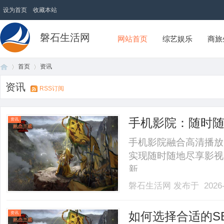
设为首页
收藏本站
磐石生活网
网站首页
综艺娱乐
商旅
首页
资讯
资讯
RSS订阅
首
›
›
手机影院：随时
资讯
手机影院融合高清播放
实现随时随地尽享影视
新。......
磐石生活网
发布于 2026-
页
如何选择合适的S
资讯