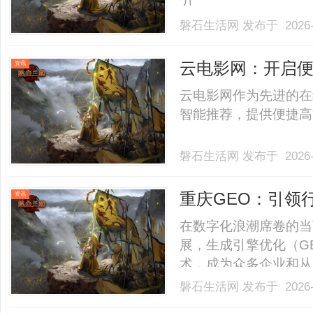
力。......
磐石生活网
发布于 2026-
云电影网：开启
资讯
云电影网作为先进的在
智能推荐，提供便捷高清
磐石生活网
发布于 2026-
重庆GEO：引领
资讯
在数字化浪潮席卷的当
展，生成引擎优化（G
术，成为众多企业和从
能显著提升网站流量，
磐石生活网
发布于 2026-
会。本文将深入剖析重