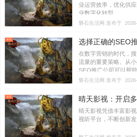
业运营效率，优化供应
业数字化转型。......
磐石生活网
发布于 2026-
选择正确的SEO
资讯
在数字营销的时代，搜
流量的重要策略。从小
SEO推广公司可以帮
探讨SEO的必要性，
磐石生活网
发布于 2026-
应注意的细节，为企业
SEO推广公司？1.1提升搜
晴天影视：开启
资讯
晴天影视凭借丰富影视
视听平台，不断创新发展