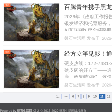
百腾青年携手黑龙江
资讯
国标杆, 以 AI
2026年《政府工作
银发经济和托育服务，
AI互联网医疗全链路
称“百腾青年”）深度响应
磐石生活网
发布于 2026-
与母婴服务创新发展研
略合作，共同探索“互联网+健
经方立竿见影！
资讯
实案例见证
硬皮热线：172-748
硬皮病的好方子——通
康，效果特别好，这份
医调理硬皮病，关键就
磐石生活网
发布于 2026-
方剂就是根据这个原理
缓解表面症状，还能从根源
1...
<<
6
7
8
9
10
11
12
Powered by
磐石生活网
X3.2
© 2015-2020 磐石生活网版权所有