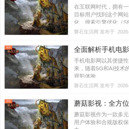
在互联网时代，拥有一
目标用户找到这个网站
化，搜索引擎优化（S
而选择一个优秀的SE
磐石生活网
发布于 2026-
先地位。本文将详细探
的SEO服务提供商，最终
全面解析手机电
资讯
手机电影网以其便捷性
来，随着5G和AI技
观影体验。......
磐石生活网
发布于 2026-
蘑菇影视：全方
资讯
前景
蘑菇影视作为一款多元
用户体验和合规版权保