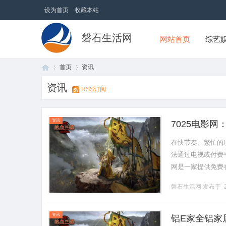
设为首页
收藏本站
磐石生活网
网站首页
综艺
首页
资讯
资讯
RSS订阅
首
›
›
资讯
7025电影
在快节奏、繁忙的
法通过电视或付费平
网是一家提供免费
随地观看最新最热
磐石生活网
发布于 2
剧.........
页
资讯
铝E家全铝家