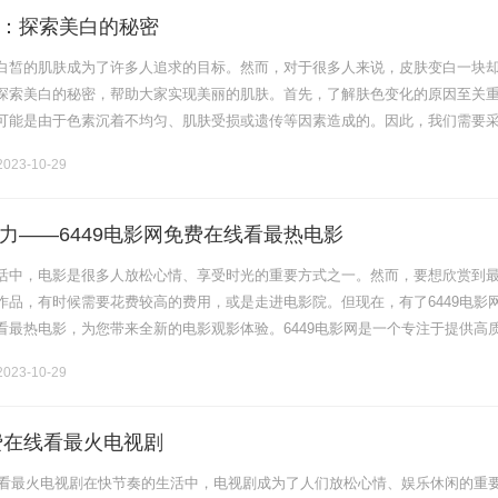
：探索美白的秘密
白皙的肌肤成为了许多人追求的目标。然而，对于很多人来说，皮肤变白一块
探索美白的秘密，帮助大家实现美丽的肌肤。首先，了解肤色变化的原因至关
可能是由于色素沉着不均匀、肌肤受损或遗传等因素造成的。因此，我们需要
肤色。一种有效的方法是通过均匀的防晒。太阳紫外线是肌肤变黑的主要原因
023-10-29
.
力——6449电影网免费在线看最热电影
活中，电影是很多人放松心情、享受时光的重要方式之一。然而，要想欣赏到
作品，有时候需要花费较高的费用，或是走进电影院。但现在，有了6449电影
看最热电影，为您带来全新的电影观影体验。6449电影网是一个专注于提供高
台。它汇集了丰富的电影资源，包括最新上映的电影、经典的老片以及各种类
023-10-29
免费在线看最火电视剧
在线看最火电视剧在快节奏的生活中，电视剧成为了人们放松心情、娱乐休闲的重