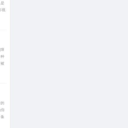
集是
影视
能障
一种
素被
可能
情的
为你
具备
力：