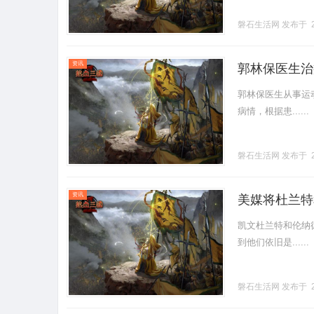
磐石生活网
发布于 2
资讯
郭林保医生治
郭林保医生从事运
病情，根据患......
磐石生活网
发布于 2
资讯
美媒将杜兰特
凯文杜兰特和伦纳德
到他们依旧是......
磐石生活网
发布于 2