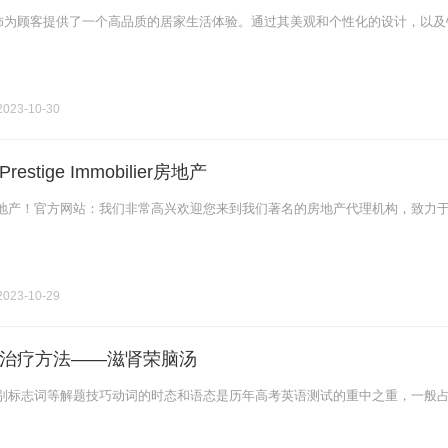
饰为顾客提供了一个高品质的居家生活体验。通过其美观和个性化的设计，以及
023-10-30
stige Immobilier房地产
地产！官方网站：我们非常高兴欢迎您来到我们著名的房地产代理机构，致力
023-10-29
治疗方法——滋肾荣脑汤
别标志词等解题技巧动词的时态和语态是历年高考英语测试的重中之重，一般占