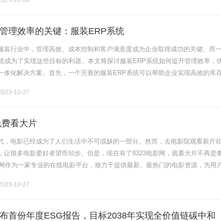
023-10-28
管理效率的关键：服装ERP系统
服装行业中，管理高效、成本控制和客户满意度成为企业取得成功的关键。而
系统成为了实现这些目标的利器。本文将探讨服装ERP系统如何提升管理效率，
一体化解决方案。首先，一个完善的服装ERP系统可以帮助企业实现高效的库
和监控库存情况，企业可以准确了解每个SKU的库存量、位置和状态。这不仅
023-10-27
免费看大片
代，电影已经成为了人们生活中不可或缺的一部分。然而，去电影院观看新片
，让很多电影爱好者望而却步。但是，现在有了8323电影网，观看大片不再是
电影网作为一家专业的在线电影平台，致力于提供最新、最热门的电影资源，为用
无论你是喜欢动作片、爱情片、科幻片还是悬疑片，这里都能满足你的需求。
023-10-27
布首份年度ESG报告，目标2038年实现全价值链碳中和