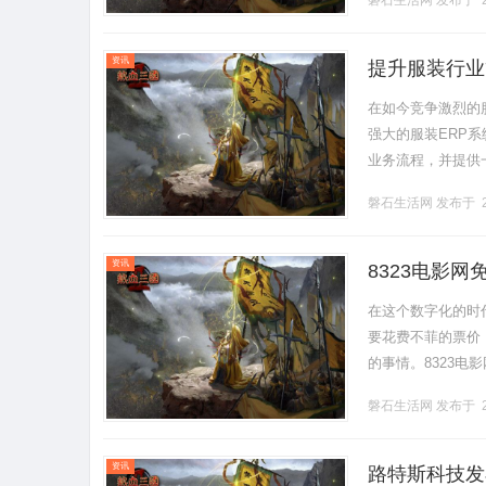
磐石生活网
发布于 2
1.保.........
资讯
提升服装行业
在如今竞争激烈的
强大的服装ERP
业务流程，并提供
理。通过实时跟踪
磐石生活网
发布于 2
助.........
资讯
8323电影网
在这个数字化的时
要花费不菲的票价
的事情。8323
供免费观影体验。
磐石生活网
发布于 2
需.........
资讯
路特斯科技发