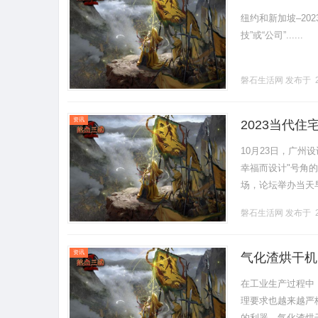
纽约和新加坡–20
技”或“公司”......
磐石生活网
发布于 2
资讯
2023当代
10月23日，广
幸福而设计"号角
场，论坛举办当天
之家全新专卖店中
磐石生活网
发布于 2
进.........
资讯
气化渣烘干机
在工业生产过程中
理要求也越来越严
的利器。气化渣烘