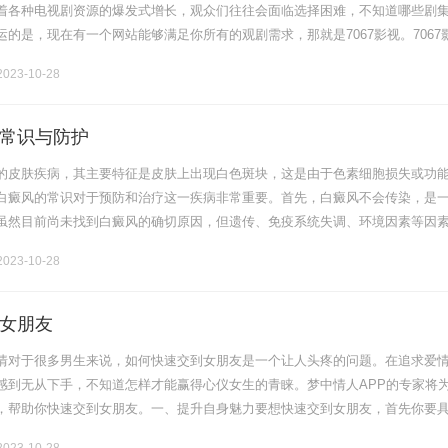
着各种电视剧资源的爆发式增长，观众们往往会面临选择困难，不知道哪些剧
的是，现在有一个网站能够满足你所有的观剧需求，那就是7067影视。7067
看电视剧的平台，拥有海量的热门剧集资源，让你随时随地畅享最新最热的
023-10-28
常识与防护
的皮肤疾病，其主要特征是皮肤上出现白色斑块，这是由于色素细胞损失或功
白癜风的常识对于预防和治疗这一疾病非常重要。首先，白癜风不会传染，是
虽然目前尚未找到白癜风的确切原因，但遗传、免疫系统失调、环境因素等因
。其次，白癜风病程不可预测，有些人病情稳定，不会扩散或恶化，而其他人
023-10-28
女朋友
情对于很多男生来说，如何快速交到女朋友是一个让人头疼的问题。在追求爱
感到无从下手，不知道怎样才能赢得心仪女生的青睐。梦中情人APP的专家将
，帮助你快速交到女朋友。一、提升自身魅力要想快速交到女朋友，首先你要
包括外貌、内在修养和兴趣爱好等方面。以下是一些建议，帮助你提升自身魅