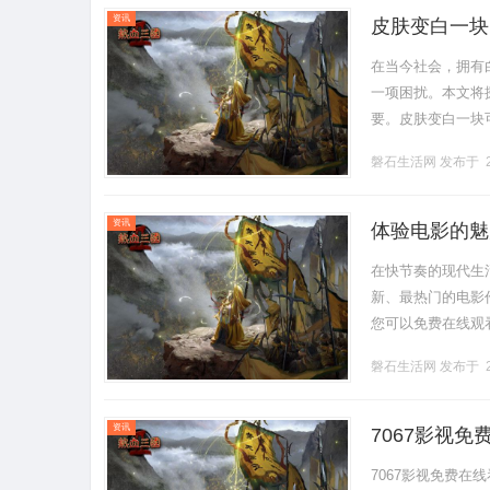
资讯
皮肤变白一块
在当今社会，拥有
一项困扰。本文将
要。皮肤变白一块
相应的措施来改善
磐石生活网
发布于 2
一。因此，选........
资讯
体验电影的魅
在快节奏的现代生
新、最热门的电影
您可以免费在线观
电影资源的在线平
磐石生活网
发布于 2
电.........
资讯
7067影视
7067影视免费