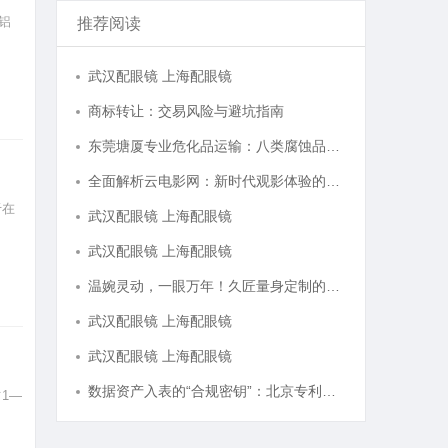
铝
推荐阅读
武汉配眼镜 上海配眼镜
商标转让：交易风险与避坑指南
东莞塘厦专业危化品运输：八类腐蚀品、九类杂项合规全品类承运解决方案
全面解析云电影网：新时代观影体验的创新平台
于在
武汉配眼镜 上海配眼镜
武汉配眼镜 上海配眼镜
温婉灵动，一眼万年！久匠量身定制的眉眼唇，才是你整张脸的点睛之笔！淡颜系女生的气质加分项
武汉配眼镜 上海配眼镜
武汉配眼镜 上海配眼镜
数据资产入表的“合规密钥”：北京专利律师如何为数据知识产权登记扫清障碍
1—