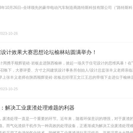
23年10月26日–全球领先的豪华电动汽车制造商路特斯科技有限公司（“路特斯科
023-10-26
住宅设计效果大赛思想论坛榆林站圆满举办！
州设计周携手顺辉瓷砖·岩板走进陕西榆林，掀起一场关于住宅设计的思维风暴！在
的召唤下，大赛评委、方寸之间建筑设计事务所创始人/设计总监张丰义老师亲临
早上张丰义老师在陕西顺辉瓷砖·岩板总经理王文江王总的带领下走进位于榆林
，近距离领略顺辉产品艺术美，随后与榆林设计师一起对瓷砖产品的空间应用
023-10-25
：解决工业废渣处理难题的利器
，废渣处理一直是一个重要的环节。近年来，随着环保意识的增强，对于废渣
格。而气化渣烘干机作为一种高效的处理设备，正逐渐成为解决工业废渣处理
干机采用了先进的气化技术，能够将工业废渣进行高温烘干，并将湿度大大降