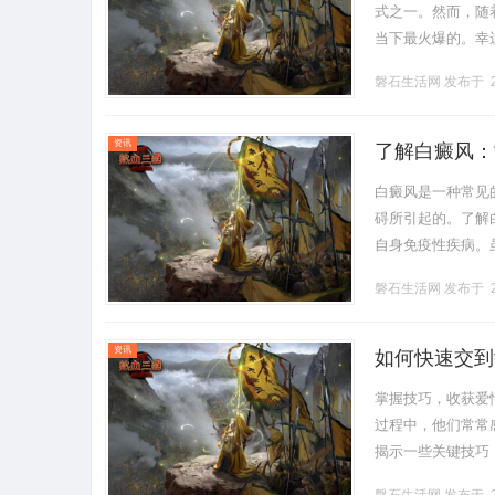
式之一。然而，随
当下最火爆的。幸运
是一家免费在线观
磐石生活网
发布于 2
电.........
资讯
了解白癜风：
白癜风是一种常见
碍所引起的。了解
自身免疫性疾病。
认为与其发病有关
磐石生活网
发布于 2
会出现斑.........
资讯
如何快速交到
掌握技巧，收获爱
过程中，他们常常
揭示一些关键技巧
吸引人的魅力。这