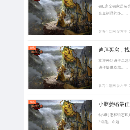
铝E家全铝家居装
合金制品的多......
磐石生活网
发布于 2
资讯
迪拜买房，找Pre
欢迎来到迪拜卓越
迪拜提供卓越......
磐石生活网
发布于 2
资讯
小脑萎缩最佳
动词时态和语态识
2道题。命题......