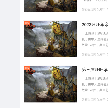
它主要由燃烧系统
磐石生活网
发布于 2
能，然后.........
资讯
2023旺旺
【上海讯】2023
礼，由中天主播张
数量178件，奖
长蔡衍明、海协会副
磐石生活网
发布于 2
资讯
第三届旺旺孝
【上海讯】2023
礼，由中天主播张
数量178件，奖
长蔡衍明、海协会副
磐石生活网
发布于 2